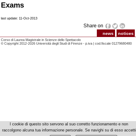
Exams
last update: 11-Oct-2013
Share on
news
notices
Corso di Laurea Magistrale in Scienze dello Spettacolo
© Copyright 2012-2026 Università degli Studi di Firenze - p.iva | cod.fiscale 01279680480
I cookie di questo sito servono al suo corretto funzionamento e non
raccolgono alcuna tua informazione personale. Se navighi su di esso accetti