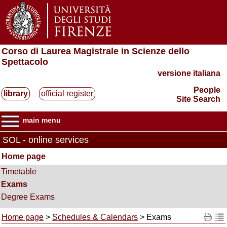
Corso di Laurea Magistrale in Scienze dello
Spettacolo
versione italiana
People
library
official register
Site Search
main menu
SOL - online services
Home page
Timetable
Exams
Degree Exams
Home page
>
Schedules & Calendars
> Exams